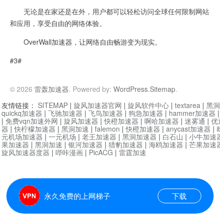
无论是在家还是在外，用户都可以轻松访问全球任何限制网站
和应用，享受自由的网络体验。
OverWall加速器，让网络自由畅游变为现实。
#3#
© 2026
雷轰加速器
. Powered by:
WordPress
.
Sitemap
.
友情链接：
SITEMAP
|
旋风加速器官网
|
旋风软件中心
|
textarea
|
黑洞
quickq加速器
|
飞驰加速器
|
飞鸟加速器
|
狗急加速器
|
hammer加速器
|
免费vqn加速外网
|
旋风加速器
|
快橙加速器
|
啊哈加速器
|
迷雾通
|
优
器
|
快柠檬加速器
|
黑洞加速
|
falemon
|
快橙加速器
|
anycast加速器
|
i
元机场加速器
|
一元机场
|
老王加速器
|
黑洞加速器
|
白石山
|
小牛加速
果加速器
|
黑洞加速
|
银河加速器
|
猎豹加速器
|
海鸥加速器
|
芒果加速
旋风加速器度器
|
哔咔漫画
|
PicACG
|
雷霆加速
永久免费的上网梯子
下载