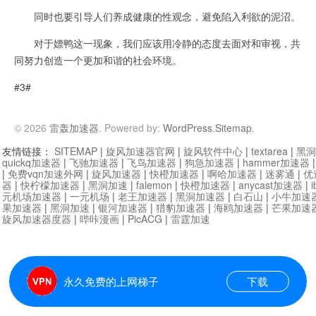
同时也要引导人们养成健康的性观念，避免陷入利欲的泥沼。
对于嫖鸭这一现象，我们应该用冷静的态度去面对和审视，共
同努力创造一个更加和谐的社会环境。
#3#
© 2026
雷轰加速器
. Powered by:
WordPress
.
Sitemap
.
友情链接：
SITEMAP
|
旋风加速器官网
|
旋风软件中心
|
textarea
|
黑洞
quickq加速器
|
飞驰加速器
|
飞鸟加速器
|
狗急加速器
|
hammer加速器
|
免费vqn加速外网
|
旋风加速器
|
快橙加速器
|
啊哈加速器
|
迷雾通
|
优
器
|
快柠檬加速器
|
黑洞加速
|
falemon
|
快橙加速器
|
anycast加速器
|
i
元机场加速器
|
一元机场
|
老王加速器
|
黑洞加速器
|
白石山
|
小牛加速
果加速器
|
黑洞加速
|
银河加速器
|
猎豹加速器
|
海鸥加速器
|
芒果加速
旋风加速器度器
|
哔咔漫画
|
PicACG
|
雷霆加速
永久免费的上网梯子
下载