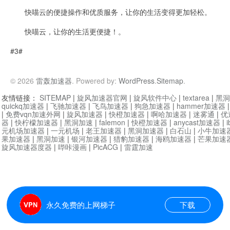
快喵云的便捷操作和优质服务，让你的生活变得更加轻松。
快喵云，让你的生活更便捷！。
#3#
© 2026
雷轰加速器
. Powered by:
WordPress
.
Sitemap
.
友情链接：
SITEMAP
|
旋风加速器官网
|
旋风软件中心
|
textarea
|
黑洞
quickq加速器
|
飞驰加速器
|
飞鸟加速器
|
狗急加速器
|
hammer加速器
|
免费vqn加速外网
|
旋风加速器
|
快橙加速器
|
啊哈加速器
|
迷雾通
|
优
器
|
快柠檬加速器
|
黑洞加速
|
falemon
|
快橙加速器
|
anycast加速器
|
i
元机场加速器
|
一元机场
|
老王加速器
|
黑洞加速器
|
白石山
|
小牛加速
果加速器
|
黑洞加速
|
银河加速器
|
猎豹加速器
|
海鸥加速器
|
芒果加速
旋风加速器度器
|
哔咔漫画
|
PicACG
|
雷霆加速
永久免费的上网梯子
下载