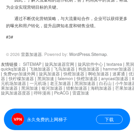
为企业实现营销目标的关键。
通过不断优化营销策略，与大流量站合作，企业可以获得更多
的曝光和用户转化，提升品牌知名度和销售业绩。
#3#
© 2026
雷轰加速器
. Powered by:
WordPress
.
Sitemap
.
友情链接：
SITEMAP
|
旋风加速器官网
|
旋风软件中心
|
textarea
|
黑洞
quickq加速器
|
飞驰加速器
|
飞鸟加速器
|
狗急加速器
|
hammer加速器
|
免费vqn加速外网
|
旋风加速器
|
快橙加速器
|
啊哈加速器
|
迷雾通
|
优
器
|
快柠檬加速器
|
黑洞加速
|
falemon
|
快橙加速器
|
anycast加速器
|
i
元机场加速器
|
一元机场
|
老王加速器
|
黑洞加速器
|
白石山
|
小牛加速
果加速器
|
黑洞加速
|
银河加速器
|
猎豹加速器
|
海鸥加速器
|
芒果加速
旋风加速器度器
|
哔咔漫画
|
PicACG
|
雷霆加速
永久免费的上网梯子
下载