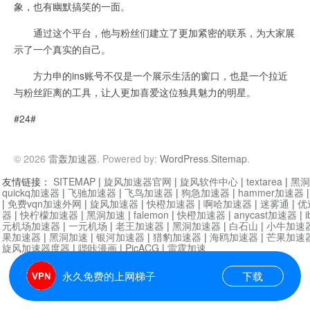
象，也有幽默搞笑的一面。
通过这个平台，他与粉丝们建立了更加紧密的联系，为大家展
示了一个真实的自己。
方力申的ins账号不仅是一个展示生活的窗口，也是一个拉近
与粉丝距离的工具，让人更加喜爱这位独具魅力的明星。
#24#
© 2026
雷轰加速器
. Powered by:
WordPress
.
Sitemap
.
友情链接：
SITEMAP
|
旋风加速器官网
|
旋风软件中心
|
textarea
|
黑洞
quickq加速器
|
飞驰加速器
|
飞鸟加速器
|
狗急加速器
|
hammer加速器
|
免费vqn加速外网
|
旋风加速器
|
快橙加速器
|
啊哈加速器
|
迷雾通
|
优
器
|
快柠檬加速器
|
黑洞加速
|
falemon
|
快橙加速器
|
anycast加速器
|
i
元机场加速器
|
一元机场
|
老王加速器
|
黑洞加速器
|
白石山
|
小牛加速
果加速器
|
黑洞加速
|
银河加速器
|
猎豹加速器
|
海鸥加速器
|
芒果加速
旋风加速器度器
|
哔咔漫画
|
PicACG
|
雷霆加速
永久免费的上网梯子
下载