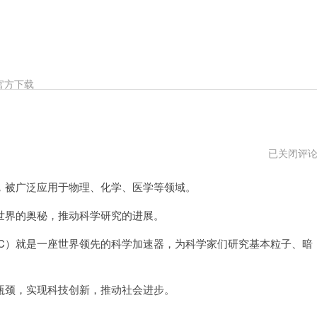
官方下载
科
已关闭评
学
加
被广泛应用于物理、化学、医学等领域。
速
器
免
界的奥秘，推动科学研究的进展。
费
永
）就是一座世界领先的科学加速器，为科学家们研究基本粒子、暗
久
加
速
颈，实现科技创新，推动社会进步。