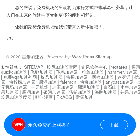
总的来说，免费机场的出现将为旅行方式带来革命性变革，让
人们在未来的旅途中享受到更多的便利和舒适。
让我们期待免费机场给我们带来的新体验吧！。
#3#
© 2026
雷轰加速器
. Powered by:
WordPress
.
Sitemap
.
友情链接：
SITEMAP
|
旋风加速器官网
|
旋风软件中心
|
textarea
|
黑洞
quickq加速器
|
飞驰加速器
|
飞鸟加速器
|
狗急加速器
|
hammer加速器
|
免费vqn加速外网
|
旋风加速器
|
快橙加速器
|
啊哈加速器
|
迷雾通
|
优
器
|
快柠檬加速器
|
黑洞加速
|
falemon
|
快橙加速器
|
anycast加速器
|
i
元机场加速器
|
一元机场
|
老王加速器
|
黑洞加速器
|
白石山
|
小牛加速
果加速器
|
黑洞加速
|
银河加速器
|
猎豹加速器
|
海鸥加速器
|
芒果加速
旋风加速器度器
|
哔咔漫画
|
PicACG
|
雷霆加速
永久免费的上网梯子
下载