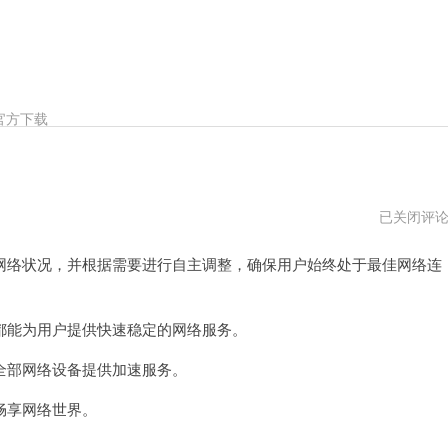
官方下载
贝
已关闭评
壳
加
络状况，并根据需要进行自主调整，确保用户始终处于最佳网络连
速
器
破
解
版
能为用户提供快速稳定的网络服务。
部网络设备提供加速服务。
畅享网络世界。