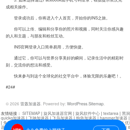
成相关操作。
登录成功后，你将进入个人首页，开始你的INS之旅。
你可以上传、编辑和分享你的照片和视频，同时关注你感兴趣
的人和主题，与朋友和粉丝互动。
INS官网登录入口简单易用，方便快捷。
通过它，你可以与世界分享美好的瞬间，记录生活中的精彩时
刻，交流你的想法和感受。
快来参与到这个全球化的社交平台中，体验无限的乐趣吧！。
#24#
© 2026
雷轰加速器
. Powered by:
WordPress
.
Sitemap
.
友情链接：
SITEMAP
|
旋风加速器官网
|
旋风软件中心
|
textarea
|
黑洞
quickq加速器
|
飞驰加速器
|
飞鸟加速器
|
狗急加速器
|
hammer加速器
|
免费vqn加速外网
|
旋风加速器
|
快橙加速器
|
啊哈加速器
|
迷雾通
|
优
器
|
快柠檬加速器
|
黑洞加速
|
falemon
|
快橙加速器
|
anycast加速器
|
i
永久免费的上网梯子
下载