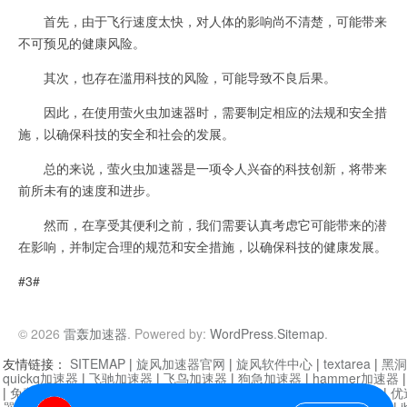
首先，由于飞行速度太快，对人体的影响尚不清楚，可能带来
不可预见的健康风险。
其次，也存在滥用科技的风险，可能导致不良后果。
因此，在使用萤火虫加速器时，需要制定相应的法规和安全措
施，以确保科技的安全和社会的发展。
总的来说，萤火虫加速器是一项令人兴奋的科技创新，将带来
前所未有的速度和进步。
然而，在享受其便利之前，我们需要认真考虑它可能带来的潜
在影响，并制定合理的规范和安全措施，以确保科技的健康发展。
#3#
© 2026
雷轰加速器
. Powered by:
WordPress
.
Sitemap
.
友情链接：
SITEMAP
|
旋风加速器官网
|
旋风软件中心
|
textarea
|
黑洞
quickq加速器
|
飞驰加速器
|
飞鸟加速器
|
狗急加速器
|
hammer加速器
|
免费vqn加速外网
|
旋风加速器
|
快橙加速器
|
啊哈加速器
|
迷雾通
|
优