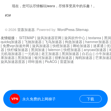
现在，您可以尽情畅玩iwara，尽情享受其中的乐趣！。
#3#
© 2026
雷轰加速器
. Powered by:
WordPress
.
Sitemap
.
友情链接：
SITEMAP
|
旋风加速器官网
|
旋风软件中心
|
textarea
|
黑洞
quickq加速器
|
飞驰加速器
|
飞鸟加速器
|
狗急加速器
|
hammer加速器
|
免费vqn加速外网
|
旋风加速器
|
快橙加速器
|
啊哈加速器
|
迷雾通
|
优
器
|
快柠檬加速器
|
黑洞加速
|
falemon
|
快橙加速器
|
anycast加速器
|
i
元机场加速器
|
一元机场
|
老王加速器
|
黑洞加速器
|
白石山
|
小牛加速
果加速器
|
黑洞加速
|
银河加速器
|
猎豹加速器
|
海鸥加速器
|
芒果加速
旋风加速器度器
|
哔咔漫画
|
PicACG
|
雷霆加速
永久免费的上网梯子
下载