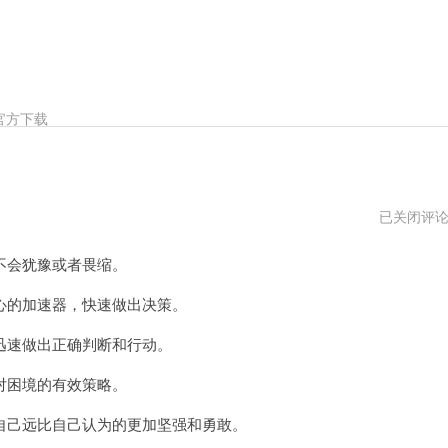
官方下载
狗
已关闭评
急
加
会犹豫或者畏缩。
速
器
下
的加速器，快速做出决策。
载
地
速做出正确判断和行动。
址
困境的有效策略。
己远比自己认为的更加坚强和勇敢。