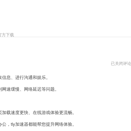
官方下载
tly
已关闭评
加
速
信息、进行沟通和娱乐。
器
2024
网速缓慢、网络延迟等问题。
页加载速度更快、在线游戏体验更流畅。
，tly加速器都能帮您提升网络体验。