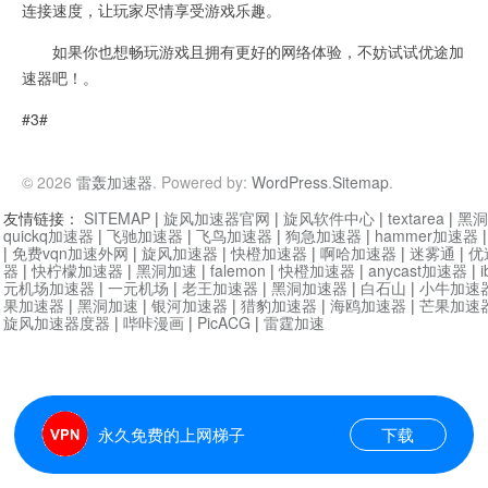
连接速度，让玩家尽情享受游戏乐趣。
如果你也想畅玩游戏且拥有更好的网络体验，不妨试试优途加
速器吧！。
#3#
© 2026
雷轰加速器
. Powered by:
WordPress
.
Sitemap
.
友情链接：
SITEMAP
|
旋风加速器官网
|
旋风软件中心
|
textarea
|
黑洞
quickq加速器
|
飞驰加速器
|
飞鸟加速器
|
狗急加速器
|
hammer加速器
|
免费vqn加速外网
|
旋风加速器
|
快橙加速器
|
啊哈加速器
|
迷雾通
|
优
器
|
快柠檬加速器
|
黑洞加速
|
falemon
|
快橙加速器
|
anycast加速器
|
i
元机场加速器
|
一元机场
|
老王加速器
|
黑洞加速器
|
白石山
|
小牛加速
果加速器
|
黑洞加速
|
银河加速器
|
猎豹加速器
|
海鸥加速器
|
芒果加速
旋风加速器度器
|
哔咔漫画
|
PicACG
|
雷霆加速
永久免费的上网梯子
下载