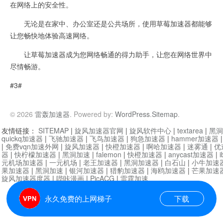
在网络上的安全性。
无论是在家中、办公室还是公共场所，使用草莓加速器都能够
让您畅快地体验高速网络。
让草莓加速器成为您网络畅通的得力助手，让您在网络世界中
尽情畅游。
#3#
© 2026
雷轰加速器
. Powered by:
WordPress
.
Sitemap
.
友情链接：
SITEMAP
|
旋风加速器官网
|
旋风软件中心
|
textarea
|
黑洞
quickq加速器
|
飞驰加速器
|
飞鸟加速器
|
狗急加速器
|
hammer加速器
|
免费vqn加速外网
|
旋风加速器
|
快橙加速器
|
啊哈加速器
|
迷雾通
|
优
器
|
快柠檬加速器
|
黑洞加速
|
falemon
|
快橙加速器
|
anycast加速器
|
i
元机场加速器
|
一元机场
|
老王加速器
|
黑洞加速器
|
白石山
|
小牛加速
果加速器
|
黑洞加速
|
银河加速器
|
猎豹加速器
|
海鸥加速器
|
芒果加速
旋风加速器度器
|
哔咔漫画
|
PicACG
|
雷霆加速
永久免费的上网梯子
下载