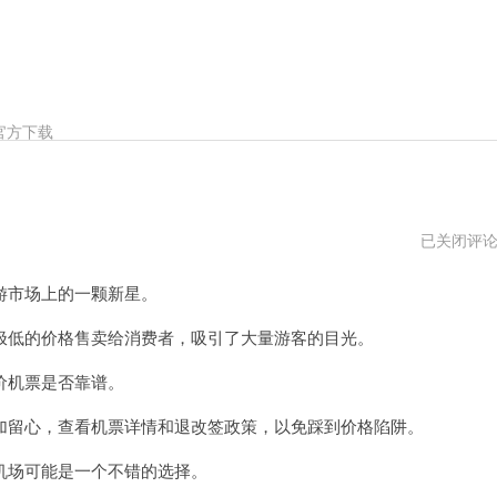
官方下载
一
已关闭评
元
飞
市场上的一颗新星。
机
场
7
低的价格售卖给消费者，吸引了大量游客的目光。
天
试
价机票是否靠谱。
用
留心，查看机票详情和退改签政策，以免踩到价格陷阱。
场可能是一个不错的选择。