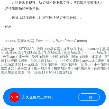
无论是观看视频、玩游戏还是下载文件，飞鸽加速器都能为用
户带来顺畅的网络体验。
选择飞鸽加速器，让您的网络畅游更加轻松！。
#3#
© 2026
雷轰加速器
. Powered by:
WordPress
.
Sitemap
.
友情链接：
SITEMAP
|
旋风加速器官网
|
旋风软件中心
|
textarea
|
黑洞
quickq加速器
|
飞驰加速器
|
飞鸟加速器
|
狗急加速器
|
hammer加速器
|
免费vqn加速外网
|
旋风加速器
|
快橙加速器
|
啊哈加速器
|
迷雾通
|
优
器
|
快柠檬加速器
|
黑洞加速
|
falemon
|
快橙加速器
|
anycast加速器
|
i
元机场加速器
|
一元机场
|
老王加速器
|
黑洞加速器
|
白石山
|
小牛加速
果加速器
|
黑洞加速
|
银河加速器
|
猎豹加速器
|
海鸥加速器
|
芒果加速
旋风加速器度器
|
哔咔漫画
|
PicACG
|
雷霆加速
永久免费的上网梯子
下载