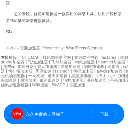
露。
总的来说，优途加速器是一款实用的网络工具，让用户轻松享
受到流畅的网络连接体验。
#3#
© 2026
雷轰加速器
. Powered by:
WordPress
.
Sitemap
.
友情链接：
SITEMAP
|
旋风加速器官网
|
旋风软件中心
|
textarea
|
黑洞
quickq加速器
|
飞驰加速器
|
飞鸟加速器
|
狗急加速器
|
hammer加速器
|
免费vqn加速外网
|
旋风加速器
|
快橙加速器
|
啊哈加速器
|
迷雾通
|
优
器
|
快柠檬加速器
|
黑洞加速
|
falemon
|
快橙加速器
|
anycast加速器
|
i
元机场加速器
|
一元机场
|
老王加速器
|
黑洞加速器
|
白石山
|
小牛加速
果加速器
|
黑洞加速
|
银河加速器
|
猎豹加速器
|
海鸥加速器
|
芒果加速
旋风加速器度器
|
哔咔漫画
|
PicACG
|
雷霆加速
永久免费的上网梯子
下载