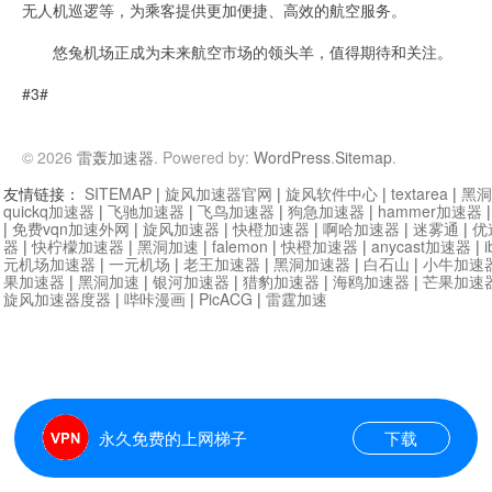
无人机巡逻等，为乘客提供更加便捷、高效的航空服务。
悠兔机场正成为未来航空市场的领头羊，值得期待和关注。
#3#
© 2026
雷轰加速器
. Powered by:
WordPress
.
Sitemap
.
友情链接：
SITEMAP
|
旋风加速器官网
|
旋风软件中心
|
textarea
|
黑洞
quickq加速器
|
飞驰加速器
|
飞鸟加速器
|
狗急加速器
|
hammer加速器
|
免费vqn加速外网
|
旋风加速器
|
快橙加速器
|
啊哈加速器
|
迷雾通
|
优
器
|
快柠檬加速器
|
黑洞加速
|
falemon
|
快橙加速器
|
anycast加速器
|
i
元机场加速器
|
一元机场
|
老王加速器
|
黑洞加速器
|
白石山
|
小牛加速
果加速器
|
黑洞加速
|
银河加速器
|
猎豹加速器
|
海鸥加速器
|
芒果加速
旋风加速器度器
|
哔咔漫画
|
PicACG
|
雷霆加速
永久免费的上网梯子
下载