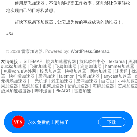
使用易飞加速器，不仅能够提高工作效率，还能够让你更轻松
地实现自己的目标和梦想。
赶快下载易飞加速器，让它成为你的事业成功的助推器！。
#3#
© 2026
雷轰加速器
. Powered by:
WordPress
.
Sitemap
.
友情链接：
SITEMAP
|
旋风加速器官网
|
旋风软件中心
|
textarea
|
黑洞
quickq加速器
|
飞驰加速器
|
飞鸟加速器
|
狗急加速器
|
hammer加速器
|
免费vqn加速外网
|
旋风加速器
|
快橙加速器
|
啊哈加速器
|
迷雾通
|
优
器
|
快柠檬加速器
|
黑洞加速
|
falemon
|
快橙加速器
|
anycast加速器
|
i
元机场加速器
|
一元机场
|
老王加速器
|
黑洞加速器
|
白石山
|
小牛加速
果加速器
|
黑洞加速
|
银河加速器
|
猎豹加速器
|
海鸥加速器
|
芒果加速
旋风加速器度器
|
哔咔漫画
|
PicACG
|
雷霆加速
永久免费的上网梯子
下载