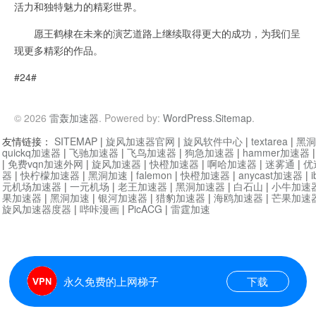
活力和独特魅力的精彩世界。
愿王鹤棣在未来的演艺道路上继续取得更大的成功，为我们呈
现更多精彩的作品。
#24#
© 2026
雷轰加速器
. Powered by:
WordPress
.
Sitemap
.
友情链接：
SITEMAP
|
旋风加速器官网
|
旋风软件中心
|
textarea
|
黑洞
quickq加速器
|
飞驰加速器
|
飞鸟加速器
|
狗急加速器
|
hammer加速器
|
免费vqn加速外网
|
旋风加速器
|
快橙加速器
|
啊哈加速器
|
迷雾通
|
优
器
|
快柠檬加速器
|
黑洞加速
|
falemon
|
快橙加速器
|
anycast加速器
|
i
元机场加速器
|
一元机场
|
老王加速器
|
黑洞加速器
|
白石山
|
小牛加速
果加速器
|
黑洞加速
|
银河加速器
|
猎豹加速器
|
海鸥加速器
|
芒果加速
旋风加速器度器
|
哔咔漫画
|
PicACG
|
雷霆加速
永久免费的上网梯子
下载