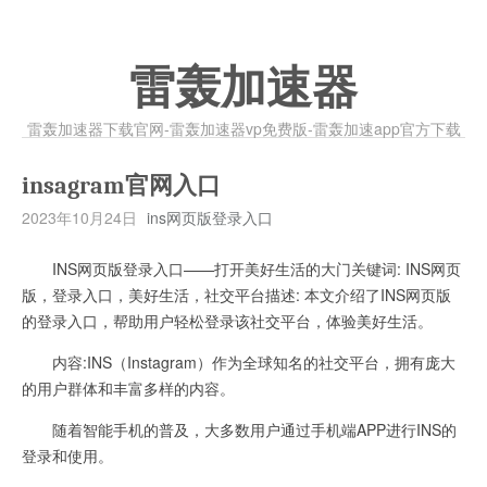
雷轰加速器
雷轰加速器下载官网-雷轰加速器vp免费版-雷轰加速app官方下载
insagram官网入口
2023年10月24日
ins网页版登录入口
INS网页版登录入口——打开美好生活的大门关键词: INS网页
版，登录入口，美好生活，社交平台描述: 本文介绍了INS网页版
的登录入口，帮助用户轻松登录该社交平台，体验美好生活。
内容:INS（Instagram）作为全球知名的社交平台，拥有庞大
的用户群体和丰富多样的内容。
随着智能手机的普及，大多数用户通过手机端APP进行INS的
登录和使用。