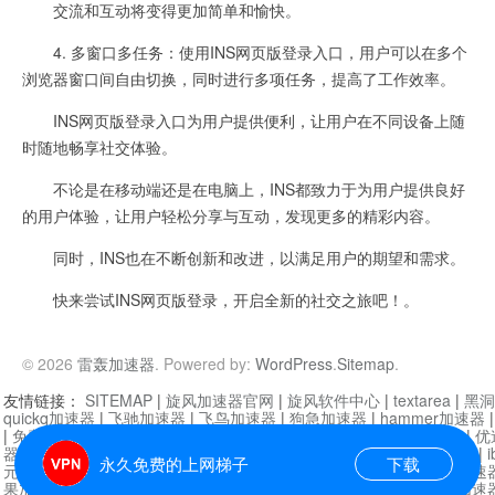
交流和互动将变得更加简单和愉快。
4. 多窗口多任务：使用INS网页版登录入口，用户可以在多个
浏览器窗口间自由切换，同时进行多项任务，提高了工作效率。
INS网页版登录入口为用户提供便利，让用户在不同设备上随
时随地畅享社交体验。
不论是在移动端还是在电脑上，INS都致力于为用户提供良好
的用户体验，让用户轻松分享与互动，发现更多的精彩内容。
同时，INS也在不断创新和改进，以满足用户的期望和需求。
快来尝试INS网页版登录，开启全新的社交之旅吧！。
© 2026
雷轰加速器
. Powered by:
WordPress
.
Sitemap
.
友情链接：
SITEMAP
|
旋风加速器官网
|
旋风软件中心
|
textarea
|
黑洞
quickq加速器
|
飞驰加速器
|
飞鸟加速器
|
狗急加速器
|
hammer加速器
|
免费vqn加速外网
|
旋风加速器
|
快橙加速器
|
啊哈加速器
|
迷雾通
|
优
器
|
快柠檬加速器
|
黑洞加速
|
falemon
|
快橙加速器
|
anycast加速器
|
i
永久免费的上网梯子
下载
元机场加速器
|
一元机场
|
老王加速器
|
黑洞加速器
|
白石山
|
小牛加速
果加速器
|
黑洞加速
|
银河加速器
|
猎豹加速器
|
海鸥加速器
|
芒果加速